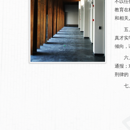
不以任
教育在
和相关
五、各
真才实
倾向，
六、加
通报；
刑律的
七、监