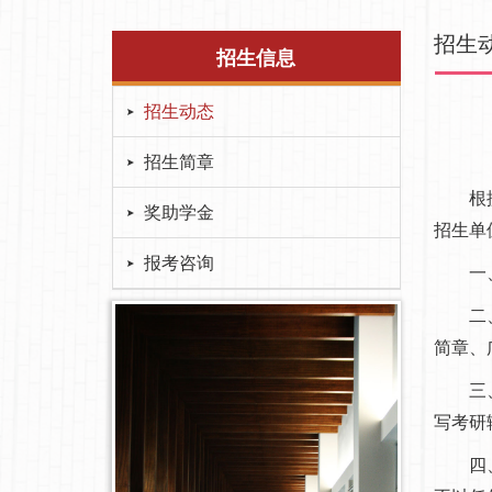
招生
招生信息
招生动态
招生简章
根据《
奖助学金
招生单
报考咨询
一、学
二、学
简章、
三、学
写考研
四、各