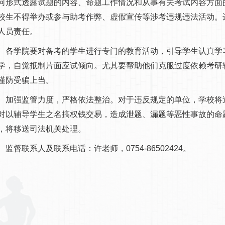
何形式透露试题的内容、命题工作情况和从事有关考试内容方面
校生不得举办或参与助考作弊、虚假宣传等涉考违规违法活动。
人员责任。
学院要对备考的学生进行专门的教育活动，引导学生认真学习
学，自觉抵制片面应试倾向。尤其要帮助他们克服过度依赖考研
谨防受骗上当。
强监管力度，严格依法整治。对于违反规定的单位，学校将追
对以辅导学生之名搞权钱交易，造成泄题、漏题等恶性事故的命
，将移送司法机关处理。
督联系人及联系电话：许老师，0754-86502424。