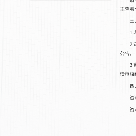
请考生本
主查看
三、
1.考
2.审
公告。
3.审
馈审核
四、
咨询电话
咨询邮箱