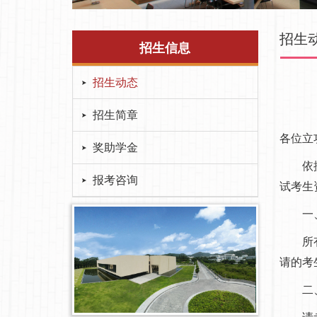
招生
招生信息
招生动态
招生简章
各位立
奖助学金
依据教
报考咨询
试考生
一、
所有通
请的考
二、