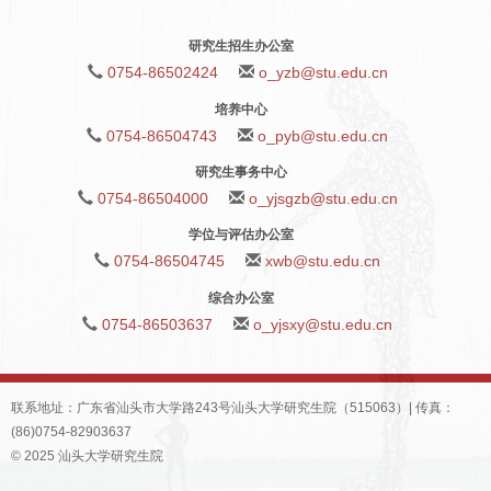
研究生招生办公室
0754-86502424
o_yzb@stu.edu.cn
培养中心
0754-86504743
o_pyb@stu.edu.cn
研究生事务中心
0754-86504000
o_yjsgzb@stu.edu.cn
学位与评估办公室
0754-86504745
xwb@stu.edu.cn
综合办公室
0754-86503637
o_yjsxy@stu.edu.cn
联系地址：广东省汕头市大学路243号汕头大学研究生院（515063）| 传真：
(86)0754-82903637
© 2025 汕头大学研究生院