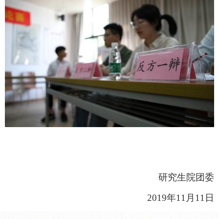
研究生院团委
2019
年11月11日