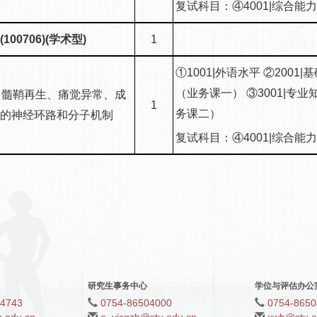
复试科目：④4001|综合能
100706)(学术型)
1
①1001|外语水平 ②2001|
（业务课一） ③3001|专业
）髓鞘再生、痛觉异常、成
1
务课二）
断的神经环路和分子机制
复试科目：④4001|综合能
研究生事务中心
学位与评估办公
04743
0754-86504000
0754-8650