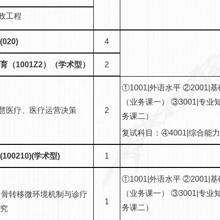
市政工程
020)
4
育（1001Z2）（学术型）
2
①1001|外语水平 ②2001|
（业务课一） ③3001|专业
)智慧医疗、医疗运营决策
2
务课二）
复试科目：④4001|综合能
100210)(学术型)
1
①1001|外语水平 ②2001|
（业务课一） ③3001|专业
）骨转移微环境机制与诊疗
1
务课二）
研究