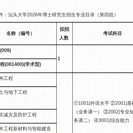
汕头大学2026年博士研究生招生专业目录（第四批）
拟招
名称（编号）
考试科目
人数
009)
1
(081400)(学术型)
结构工程
)岩土与地下工程
①1001|外语水平 ②2001|
（业务课一） ③2002|专业
)防灾减灾及防护工程
务课二） ④3001|综合能力
)土木工程新材料与智能建造