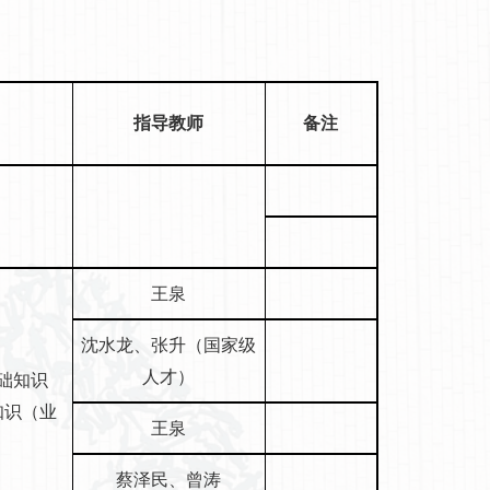
指导教师
备注
王泉
沈水龙、张升（国家级
人才）
基础知识
知识（业
王泉
蔡泽民、曾涛