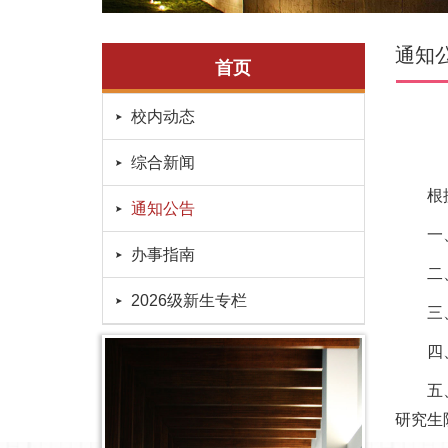
通知
首页
校内动态
综合新闻
根据我
通知公告
一、
办事指南
二、报名
2026级新生专栏
三、材
四、综
五、报
研究生院网站